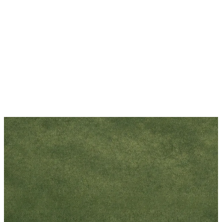
1129
Gado Gado
Gado Gado Simple
± 60 Menit
1207
Ayam
Ayam Bakar Taliwang
90 menit
1312