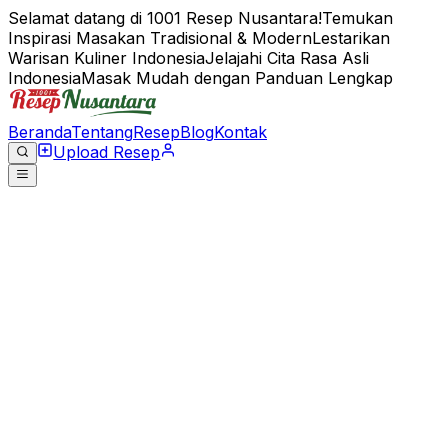
Selamat datang di 1001 Resep Nusantara!
Temukan
Inspirasi Masakan Tradisional & Modern
Lestarikan
Warisan Kuliner Indonesia
Jelajahi Cita Rasa Asli
Indonesia
Masak Mudah dengan Panduan Lengkap
Beranda
Tentang
Resep
Blog
Kontak
Upload Resep