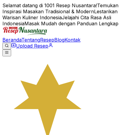
Selamat datang di 1001 Resep Nusantara!
Temukan
Inspirasi Masakan Tradisional & Modern
Lestarikan
Warisan Kuliner Indonesia
Jelajahi Cita Rasa Asli
Indonesia
Masak Mudah dengan Panduan Lengkap
Beranda
Tentang
Resep
Blog
Kontak
Upload Resep