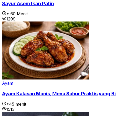
Sayur Asem Ikan Patin
± 60 Menit
1299
Ayam
Ayam Kalasan Manis, Menu Sahur Praktis yang B
±45 menit
1513