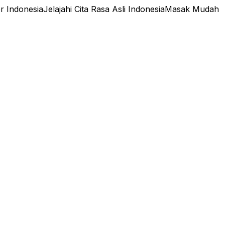
er Indonesia
Jelajahi Cita Rasa Asli Indonesia
Masak Mudah