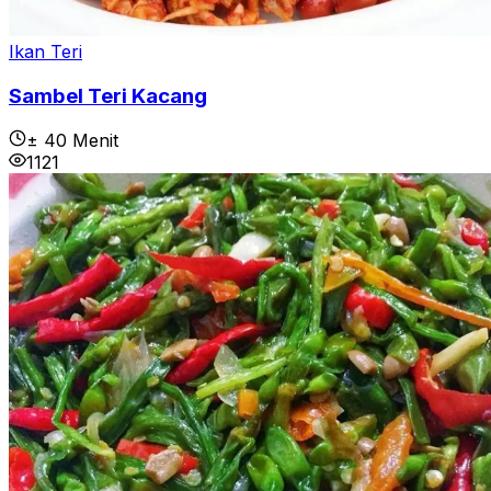
Ikan Teri
Sambel Teri Kacang
± 40 Menit
1121