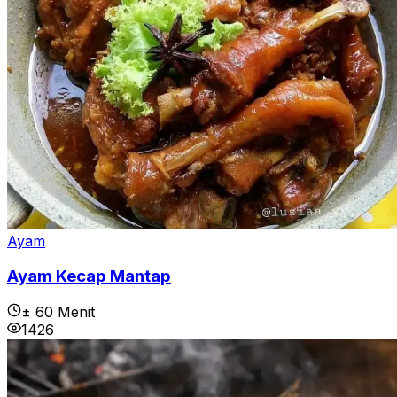
Ayam
Ayam Kecap ⁣Mantap
± 60 Menit
1426