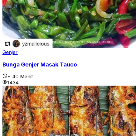
Genjer
Bunga Genjer Masak Tauco
± 40 Menit
1434