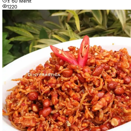
± 60 Menit
1220