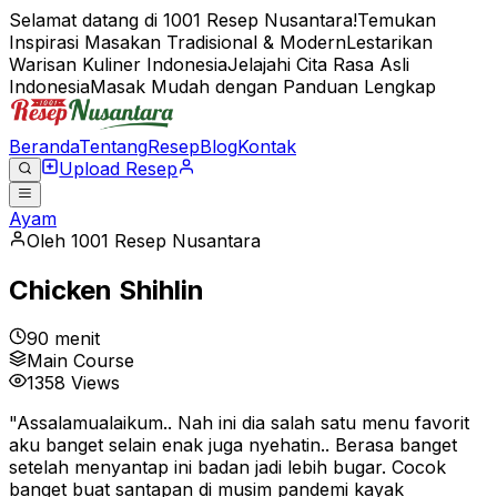
Selamat datang di 1001 Resep Nusantara!
Temukan
Inspirasi Masakan Tradisional & Modern
Lestarikan
Warisan Kuliner Indonesia
Jelajahi Cita Rasa Asli
Indonesia
Masak Mudah dengan Panduan Lengkap
Beranda
Tentang
Resep
Blog
Kontak
Upload Resep
Ayam
Oleh
1001 Resep Nusantara
Chicken Shihlin
90 menit
Main Course
1358
Views
"
Assalamualaikum.. Nah ini dia salah satu menu favorit
aku banget selain enak juga nyehatin.. Berasa banget
setelah menyantap ini badan jadi lebih bugar. Cocok
banget buat santapan di musim pandemi kayak