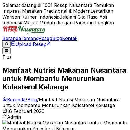
Selamat datang di 1001 Resep Nusantara!
Temukan
Inspirasi Masakan Tradisional & Modern
Lestarikan
Warisan Kuliner Indonesia
Jelajahi Cita Rasa Asli
Indonesia
Masak Mudah dengan Panduan Lengkap
Beranda
Tentang
Resep
Blog
Kontak
Upload Resep
Tips
Manfaat Nutrisi Makanan Nusantara
untuk Membantu Menurunkan
Kolesterol Keluarga
Beranda
/
Blog
/
Manfaat Nutrisi Makanan Nusantara
untuk Membantu Menurunkan Kolesterol Keluarga
18 Februari 2026
Admin