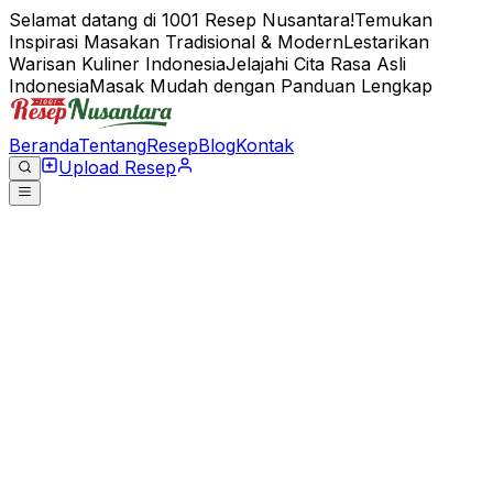
Selamat datang di 1001 Resep Nusantara!
Temukan
Inspirasi Masakan Tradisional & Modern
Lestarikan
Warisan Kuliner Indonesia
Jelajahi Cita Rasa Asli
Indonesia
Masak Mudah dengan Panduan Lengkap
Beranda
Tentang
Resep
Blog
Kontak
Upload Resep
Beranda
18 Januari 2021
Admin