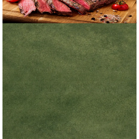
dan Pengolahan
28 Januari 2021
Baca Selengkapnya
Beranda
Tentang
Resep
Blog
Kontak