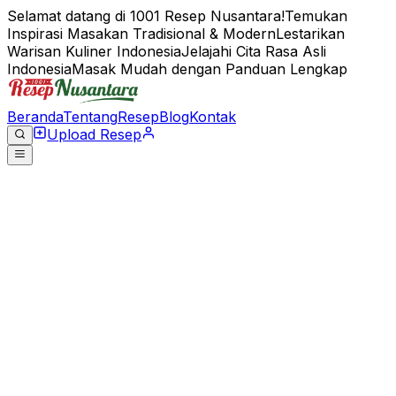
Selamat datang di 1001 Resep Nusantara!
Temukan
Inspirasi Masakan Tradisional & Modern
Lestarikan
Warisan Kuliner Indonesia
Jelajahi Cita Rasa Asli
Indonesia
Masak Mudah dengan Panduan Lengkap
Beranda
Tentang
Resep
Blog
Kontak
Upload Resep
Beranda
8 Februari 2026
Admin